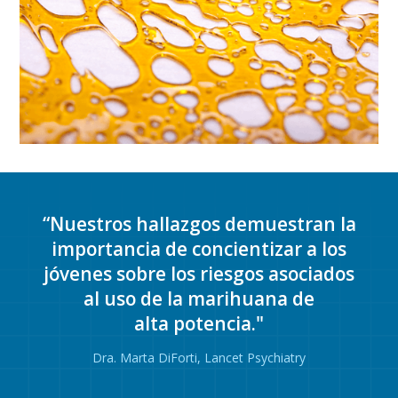
“Nuestros hallazgos demuestran la
importancia de concientizar a los
jóvenes sobre los riesgos asociados
al uso de la marihuana de
alta potencia."
Dra. Marta DiForti, Lancet Psychiatry